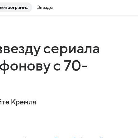
лепрограмма
Звезды
звезду сериала
фонову с 70-
йте Кремля