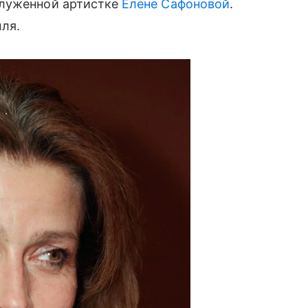
служенной артистке
Елене Сафоновой
.
ля.