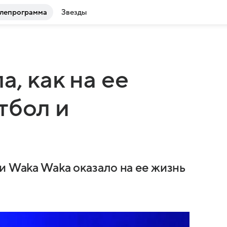
лепрограмма
Звезды
, как на ее
тбол и
и Waka Waka оказало на ее жизнь