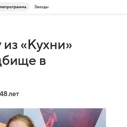
лепрограмма
Звезды
 из «Кухни»
дбище в
48 лет