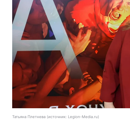
Татьяна Плетнева
источник:
Legion-Media.ru