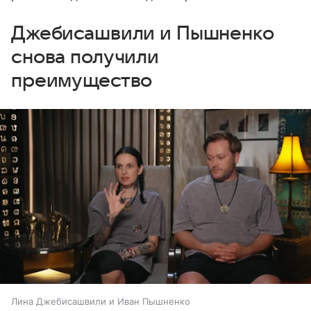
Джебисашвили и Пышненко
снова получили
преимущество
Лина Джебисашвили и Иван Пышненко