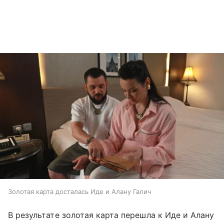
Золотая карта досталась Иде и Алану Галич
В результате золотая карта перешла к Иде и Алану