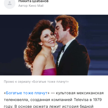
Никита Шабанов
Автор Кино Mail
Промо к сериалу «Богатые тоже плачут»
«
Богатые тоже плачут
» — культовая мексиканская
теленовелла, созданная компанией Televisa в 1979
году. В основе сюжета лежит история бедной