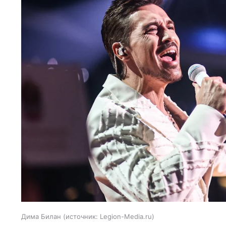
Дима Билан
источник:
Legion-Media.ru