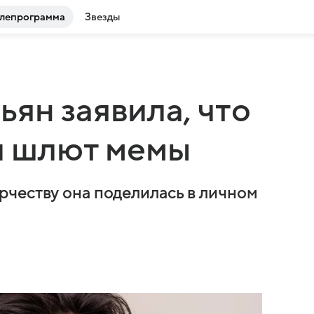
лепрограмма
Звезды
ян заявила, что
ей шлют мемы
честву она поделилась в личном