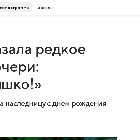
лепрограмма
Звезды
азала редкое
очери:
шко!»
а наследницу с днем рождения