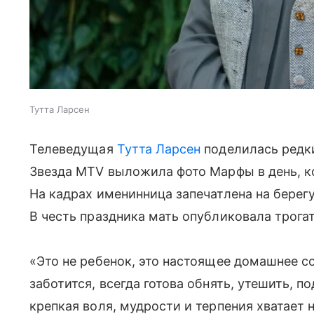
Тутта Ларсен
Телеведущая
Тутта Ларсен
поделилась редк
Звезда MTV выложила фото Марфы в день, ко
На кадрах именинница запечатлена на берег
В честь праздника мать опубликовала трога
«Это не ребенок, это настоящее домашнее со
заботится, всегда готова обнять, утешить, п
крепкая воля, мудрости и терпения хватает н