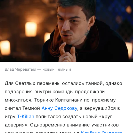
Влад Череватый — новый Темный
Для Светлых перемены остались тайной, однако
подозрения внутри команды продолжали
множиться. Торнике Квитатиани по-прежнему
считал Темной
Анну Седокову
, а вернувшийся в
игру
T-Killah
попытался создать новый «круг
доверия». Одновременно внимание участников
неожиданно переключилось на
Курбана Омарова
,