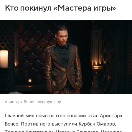
Кто покинул «Мастера игры»
Аристарх Венес покинул шоу
Главной мишенью на голосовании стал Аристарх
Венес. Против него выступили Курбан Омаров,
Торнике Квитатиани, Наталья Бантеева, Надежда