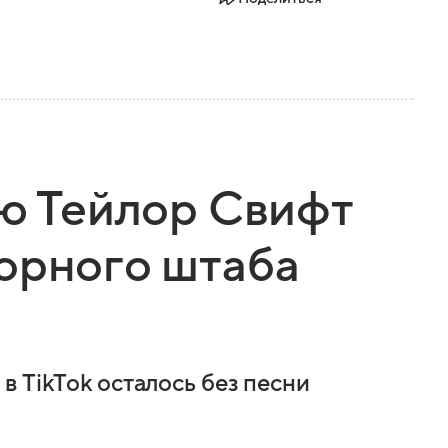
ню Тейлор Свифт
орного штаба
 TikTok осталось без песни