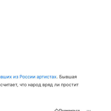
авших из России артистах
. Бывшая
читает, что народ вряд ли простит
Поделиться