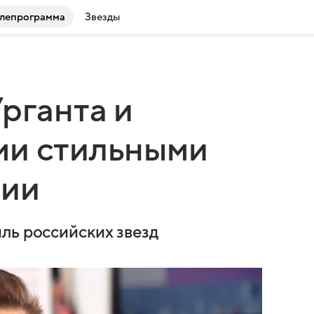
лепрограмма
Звезды
рганта и
ми стильными
сии
ль российских звезд