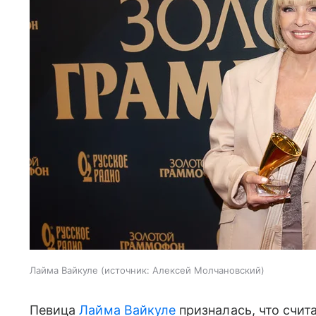
Лайма Вайкуле
источник:
Алексей Молчановский
Певица
Лайма Вайкуле
призналась, что счит