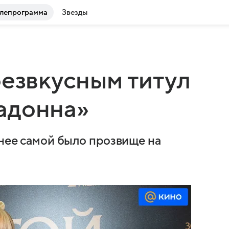
лепрограмма
Звезды
безвкусным титул
адонна»
 нее самой было прозвище на