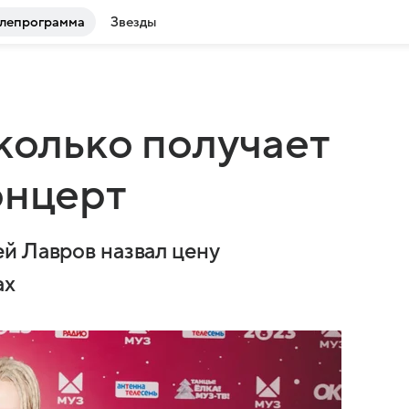
лепрограмма
Звезды
сколько получает
онцерт
й Лавров назвал цену
ах