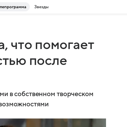
лепрограмма
Звезды
, что помогает
стью после
ами в собственном творческом
 возможностями