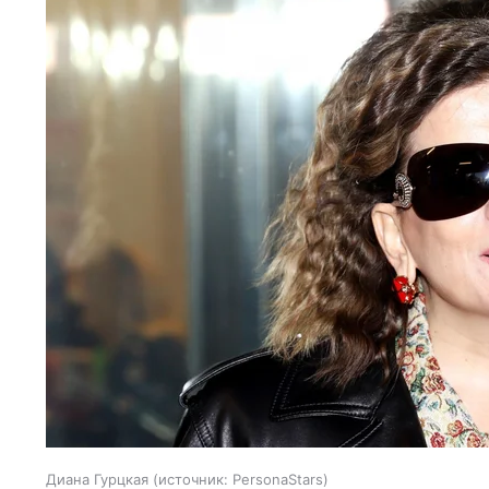
Диана Гурцкая
источник:
PersonaStars