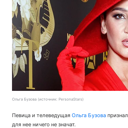
Ольга Бузова
источник:
PersonaStars
Певица и телеведущая
Ольга Бузова
признала
для нее ничего не значат.