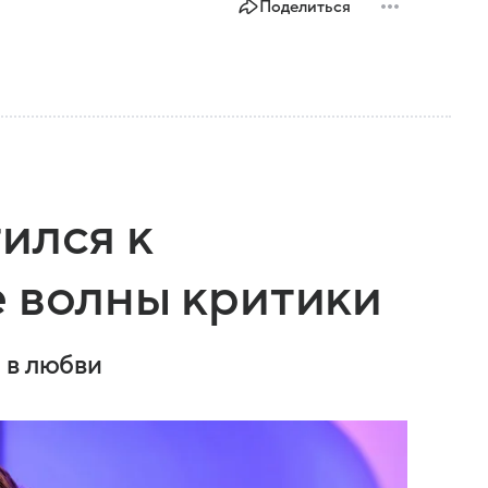
Поделиться
ился к
 волны критики
 в любви