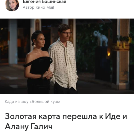
Евгения Башинская
Автор Кино Mail
Кадр из шоу «Большой куш»
Золотая карта перешла к Иде и
Алану Галич