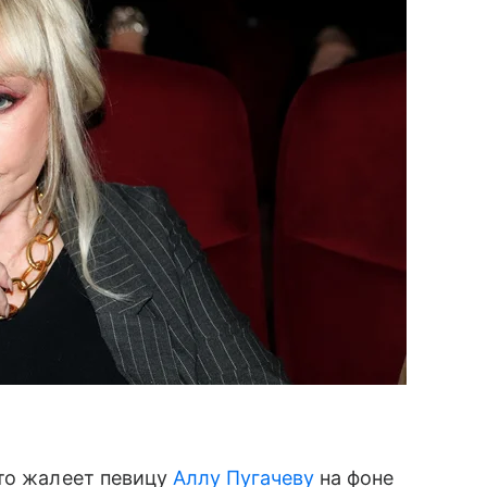
то жалеет певицу
Аллу Пугачеву
на фоне