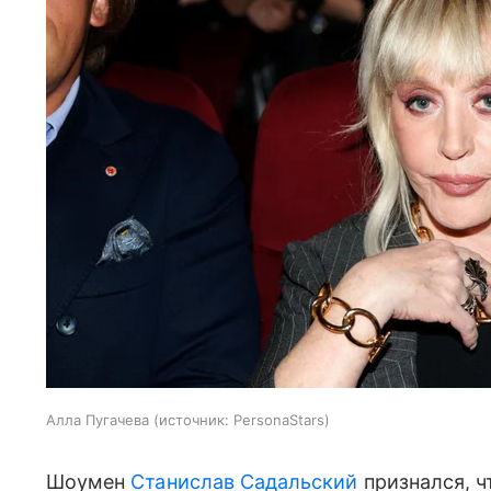
Алла Пугачева
источник:
PersonaStars
Шоумен
Станислав Садальский
признался, ч