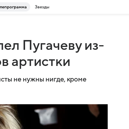
лепрограмма
Звезды
ел Пугачеву из-
ов артистки
исты не нужны нигде, кроме