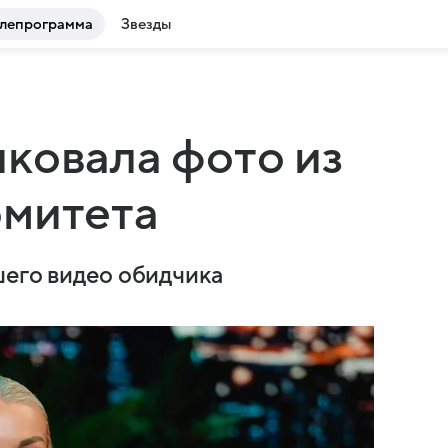
лепрограмма
Звезды
ковала фото из
омитета
шего видео обидчика