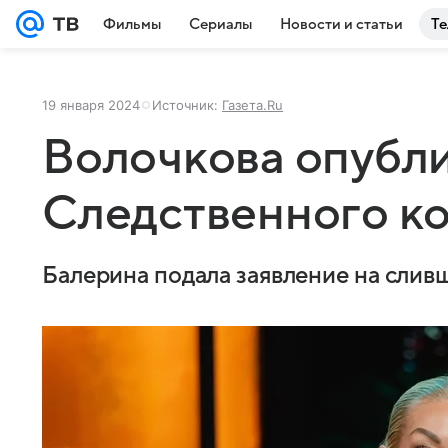
Фильмы
Сериалы
Новости и статьи
Те
19 января 2024
Источник:
Газета.Ru
Волочкова опубли
Следственного к
Балерина подала заявление на слив