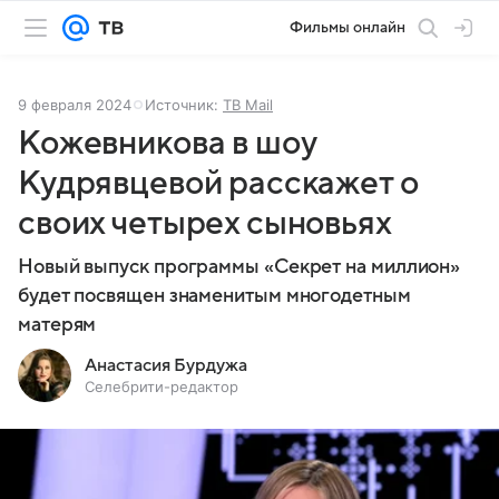
Фильмы онлайн
9 февраля 2024
Источник:
ТВ Mail
Кожевникова в шоу
Кудрявцевой расскажет о
своих четырех сыновьях
Новый выпуск программы «Секрет на миллион»
будет посвящен знаменитым многодетным
матерям
Анастасия Бурдужа
Селебрити-редактор