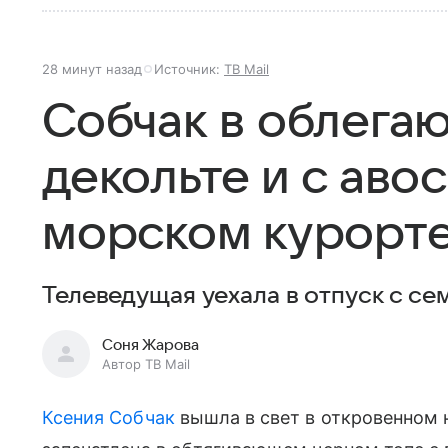
28 минут назад
Источник:
ТВ Mail
Собчак в облега
декольте и с аво
морском курорт
Телеведущая уехала в отпуск с се
Соня Жарова
Автор ТВ Mail
Ксения Собчак
вышла в свет в откровенном 