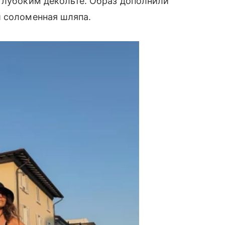
глубоким декольте. Образ дополнили
и соломенная шляпа.