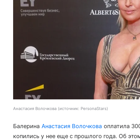
Анастасия Волочкова
источник:
PersonaStars
Балерина
Анастасия Волочкова
оплатила 300
копились у нее еще с прошлого года. Об этом