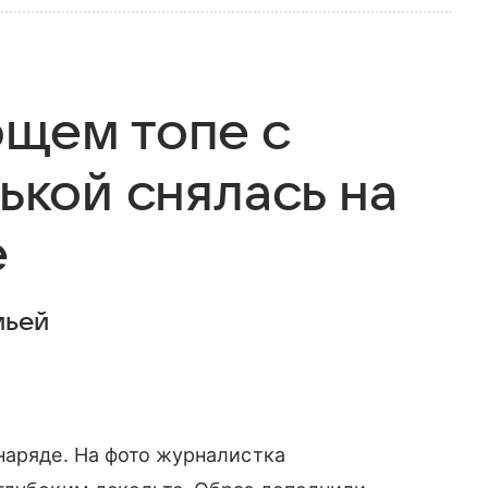
ющем топе с
ськой снялась на
е
мьей
наряде. На фото журналистка