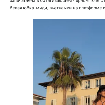
запечатлена в обтягивающем черном топе с 
белая юбка-миди, вьетнамки на платформе 