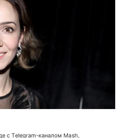
де с Telegram-каналом Mash,