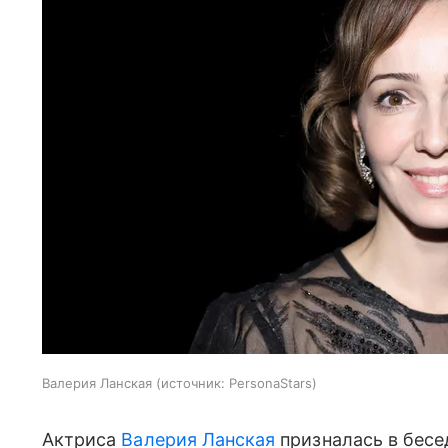
Валерия Ланская
источник:
PersonaStars
Актриса
Валерия Ланская
призналась в бесе