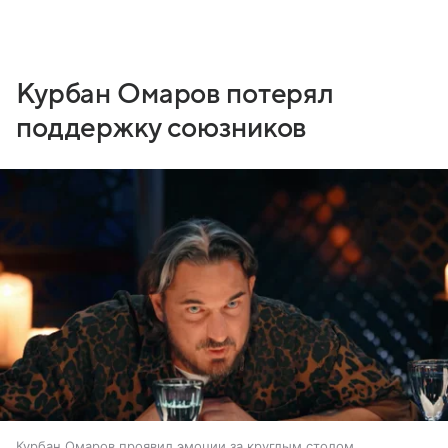
Курбан Омаров потерял
поддержку союзников
Курбан Омаров проявил эмоции за круглым столом