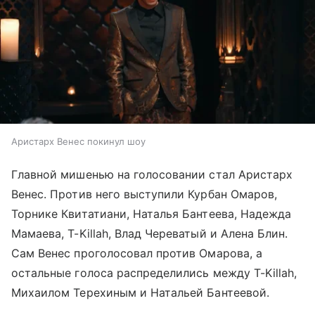
Аристарх Венес покинул шоу
Главной мишенью на голосовании стал Аристарх
Венес. Против него выступили Курбан Омаров,
Торнике Квитатиани, Наталья Бантеева, Надежда
Мамаева, T-Killah, Влад Череватый и Алена Блин.
Сам Венес проголосовал против Омарова, а
остальные голоса распределились между T-Killah,
Михаилом Терехиным и Натальей Бантеевой.