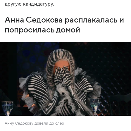
другую кандидатуру.
Анна Седокова расплакалась и
попросилась домой
Анну Седокову довели до слез