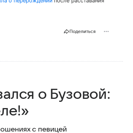
ила о перерождении
после расставания
Поделиться
ался о Бузовой:
еле!»
ношениях с певицей