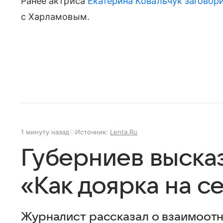
Ранее актриса
Екатерина Ковальчук
заговор
с Харламовым.
1 минуту назад
Источник:
Lenta.Ru
Губерниев высказ
«Как доярка на с
Журналист рассказал о взаимоот