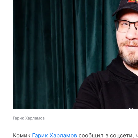
Гарик Харламов
Комик
Гарик Харламов
сообщил в соцсети, ч