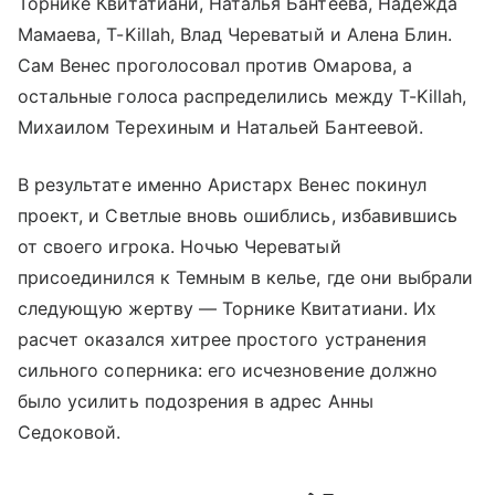
Торнике Квитатиани, Наталья Бантеева, Надежда
Мамаева, T-Killah, Влад Череватый и Алена Блин.
Сам Венес проголосовал против Омарова, а
остальные голоса распределились между T-Killah,
Михаилом Терехиным и Натальей Бантеевой.
В результате именно Аристарх Венес покинул
проект, и Светлые вновь ошиблись, избавившись
от своего игрока. Ночью Череватый
присоединился к Темным в келье, где они выбрали
следующую жертву — Торнике Квитатиани. Их
расчет оказался хитрее простого устранения
сильного соперника: его исчезновение должно
было усилить подозрения в адрес Анны
Седоковой.