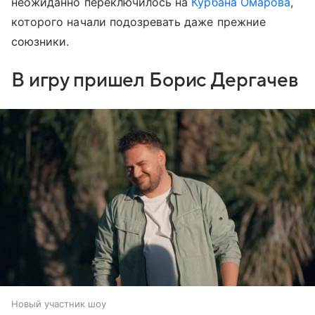
неожиданно переключилось на
Курбана Омарова
,
которого начали подозревать даже прежние
союзники.
В игру пришел Борис Дергачев
Новый участник шоу