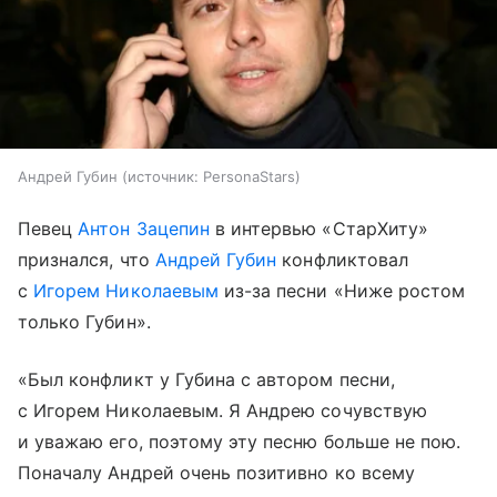
Андрей Губин
источник:
PersonaStars
Певец
Антон Зацепин
в интервью «СтарХиту»
признался, что
Андрей Губин
конфликтовал
с
Игорем Николаевым
из-за песни «Ниже ростом
только Губин».
«Был конфликт у Губина с автором песни,
с Игорем Николаевым. Я Андрею сочувствую
и уважаю его, поэтому эту песню больше не пою.
Поначалу Андрей очень позитивно ко всему