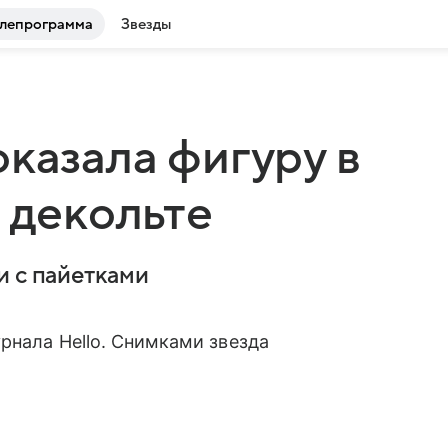
лепрограмма
Звезды
оказала фигуру в
 декольте
и с пайетками
рнала Hello. Снимками звезда