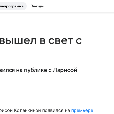
лепрограмма
Звезды
ышел в свет с
вился на публике с Ларисой
рисой Копенкиной появился на
премьере