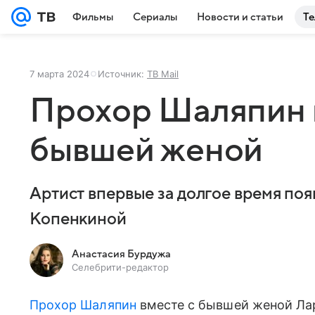
Фильмы
Сериалы
Новости и статьи
Те
7 марта 2024
Источник:
ТВ Mail
Прохор Шаляпин в
бывшей женой
Артист впервые за долгое время поя
Копенкиной
Анастасия Бурдужа
Селебрити-редактор
Прохор Шаляпин
вместе с бывшей женой Ла