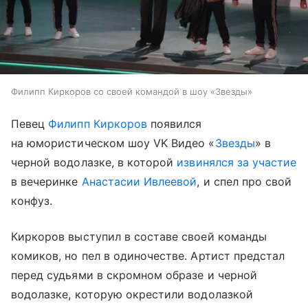
Филипп Киркоров со своей командой в шоу «Звезды»
Певец
Филипп Киркоров
появился
на юмористическом шоу VK Видео «
Звезды
» в
черной водолазке, в которой
извинялся за участие
в вечеринке
Анастасии Ивлеевой
, и спел про свой
конфуз.
Киркоров выступил в составе своей команды
комиков, но пел в одиночестве. Артист предстал
перед судьями в скромном образе и черной
водолазке, которую окрестили водолазкой