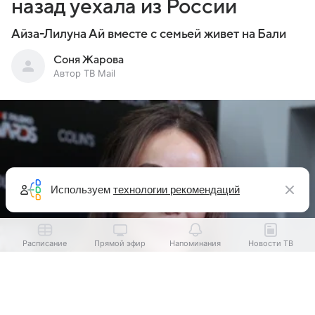
назад уехала из России
Айза-Лилуна Ай вместе с семьей живет на Бали
Соня Жарова
Автор ТВ Mail
Используем
технологии рекомендаций
Расписание
Прямой эфир
Напоминания
Новости ТВ
Выберите комментарий
Выберите комментарий
Выберите комментарий
Информация полезная и актуальная
Информация полезная и актуальная
Информация полезная и актуальная