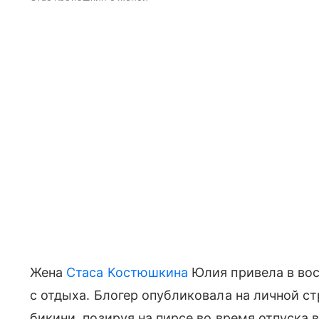
Жена
Стаса Костюшкина
Юлия привела в во
с отдыха. Блогер опубликовала на личной ст
бикини, позируя на пирсе во время отпуска 