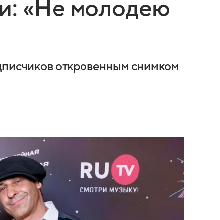
и: «Не молодею
одписчиков откровенным снимком