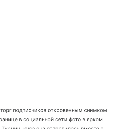
сторг подписчиков откровенным снимком
ранице в социальной сети фото в ярком
в Турции, куда она отправилась вместе с