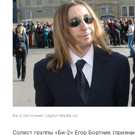
Би-2
источник:
Legion-Media.ru
Солист группы «Би-2» Егор Бортник (призна