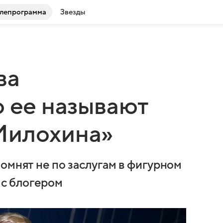
лепрограмма
Звезды
ва
о ее называют
Милохина»
омнят не по заслугам в фигурном
 с блогером