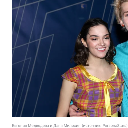
Евгения Медведева и Даня Милохин
источник:
PersonaStars