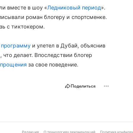
ли вместе в шоу «
Ледниковый период
».
писывали роман блогеру и спортсменке.
зь с тиктокером.
 программу
и улетел в Дубай, объяснив
, что делает. Впоследствии блогер
 прощения
за свое поведение.
Поделиться
Редакция
О технологиях рекомендаций
Политика конфиде