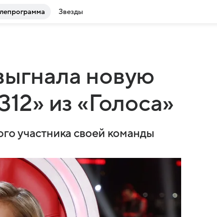
лепрограмма
Звезды
выгнала новую
312» из «Голоса»
ого участника своей команды