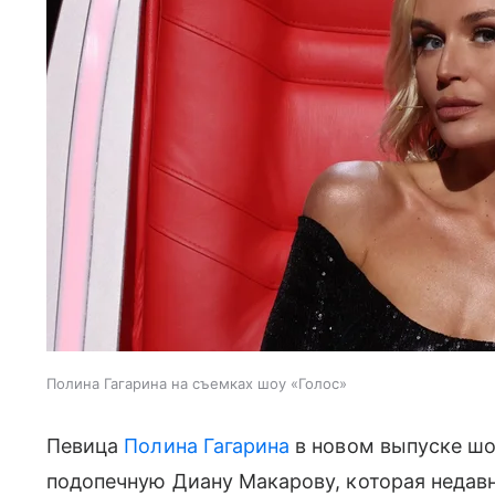
Полина Гагарина на съемках шоу «Голос»
Певица
Полина Гагарина
в новом выпуске шо
подопечную Диану Макарову, которая недавн