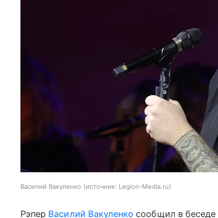
Василий Вакуленко
источник:
Legion-Media.ru
Рэпер
Василий Вакуленко
сообщил в беседе 