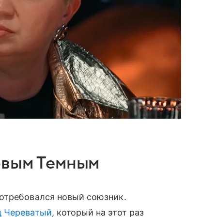
овым Темным
отребовался новый союзник.
д Череватый
, который на этот раз