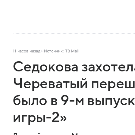
11 часов назад
Источник:
ТВ Mail
Седокова захотела
Череватый переше
было в 9-м выпус
игры-2»