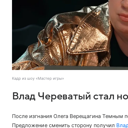
Кадр из шоу «Мастер игры»
Влад Череватый стал н
После изгнания Олега Верещагина Темным п
Предложение сменить сторону получил
Вла