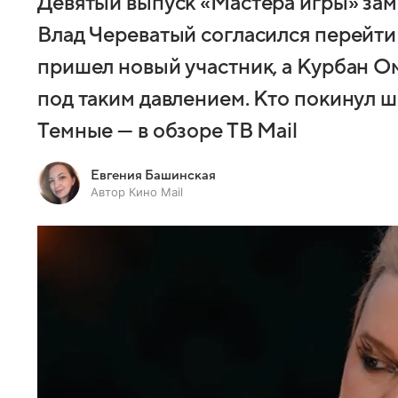
Девятый выпуск «Мастера игры» зам
Влад Череватый согласился перейти 
пришел новый участник, а Курбан О
под таким давлением. Кто покинул 
Темные — в обзоре ТВ Mail
Евгения Башинская
Автор Кино Mail