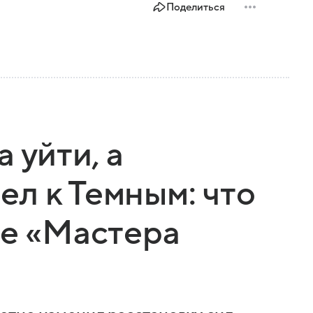
Поделиться
 уйти, а
л к Темным: что
ке «Мастера