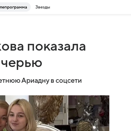
лепрограмма
Звезды
ова показала
очерью
етнюю Ариадну в соцсети