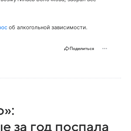
рос
об алкогольной зависимости.
Поделиться
»:
е за год поспала