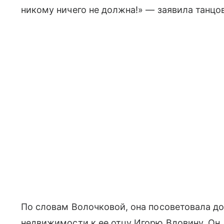
никому ничего не должна!» — заявила танцо
По словам Волочковой, она посоветовала д
недвижимости к ее отцу Игорю Вдовину. Он,