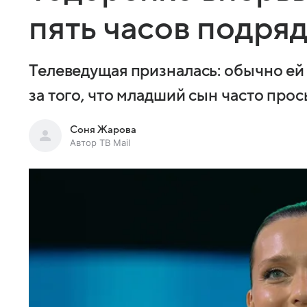
пять часов подря
Телеведущая призналась: обычно ей 
за того, что младший сын часто про
Соня Жарова
Автор ТВ Mail