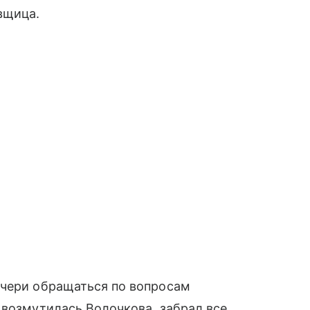
вщица.
очери обращаться по вопросам
 возмутилась Волочкова, забрал все