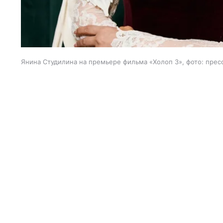
Янина Студилина на премьере фильма «Холоп 3», фото: прес