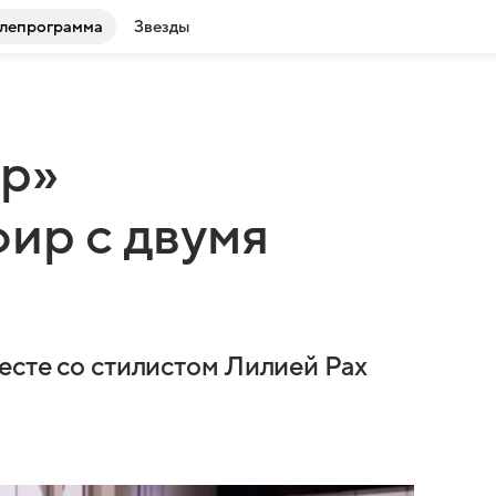
лепрограмма
Звезды
р»
фир с двумя
есте со стилистом Лилией Рах