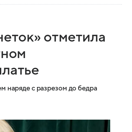
неток» отметила
тном
платье
м наряде с разрезом до бедра