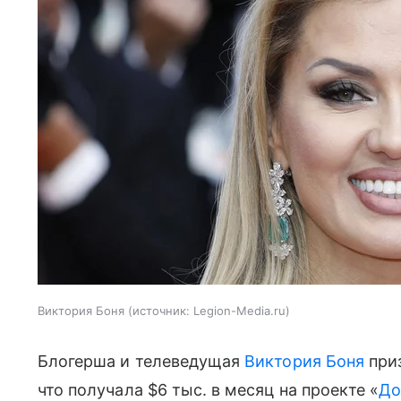
Виктория Боня
источник:
Legion-Media.ru
Блогерша и телеведущая
Виктория Боня
приз
что получала $6 тыс. в месяц на проекте «
До