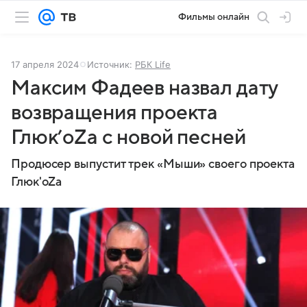
Фильмы онлайн
17 апреля 2024
Источник:
РБК Life
Максим Фадеев назвал дату
возвращения проекта
Глюк’oZа с новой песней
Продюсер выпустит трек «Мыши» своего проекта
Глюк'oZа