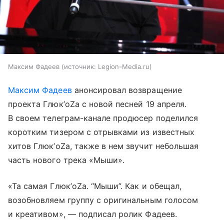
Максим Фадеев
источник:
Legion-Media.ru
Максим Фадеев
анонсировал возвращение
проекта Глюк’oZа с новой песней 19 апреля.
В своем телеграм-канале продюсер поделился
коротким тизером с отрывками из известных
хитов Глюк’oZа, также в нем звучит небольшая
часть нового трека «Мыши».
«Та самая Глюк’oZa. “Мыши”. Как и обещал,
возобновляем группу с оригинальным голосом
и креативом», — подписал ролик Фадеев.