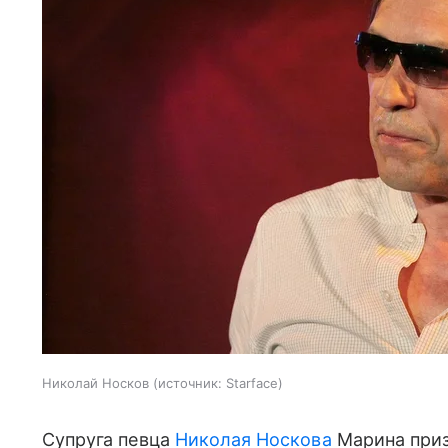
Николай Носков
источник:
Starface
Супруга певца
Николая Носкова
Марина приз