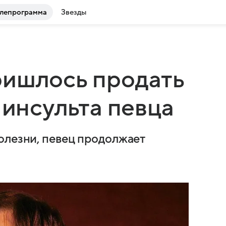
лепрограмма
Звезды
ришлось продать
 инсульта певца
олезни, певец продолжает