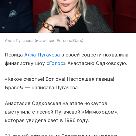
Алла Пугачева
источник:
PersonaStars
Певица
Алла Пугачева
в своей соцсети похвалила
финалистку шоу «
Голос
» Анастасию Садковскую.
«Какое счастье! Вот она! Настоящая певица!
Браво!» — написала Пугачева.
Анастасия Садковская на этапе нокаутов
выступила с песней Пугачевой «Мимоходом»,
которая увидела свет в 1996 году.
21-летней артистке из Белоруссии не удалось