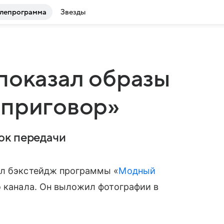
лепрограмма
Звезды
показал образы
 приговор»
ок передачи
л бэкстейдж программы «
Модный
о канала. Он выложил фотографии в