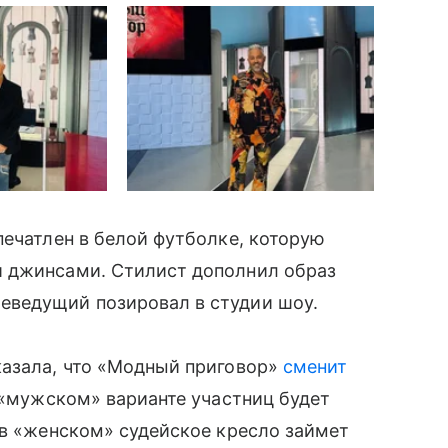
печатлен в белой футболке, которую
и джинсами. Стилист дополнил образ
еведущий позировал в студии шоу.
казала, что «Модный приговор»
сменит
В «мужском» варианте участниц будет
 в «женском» судейское кресло займет