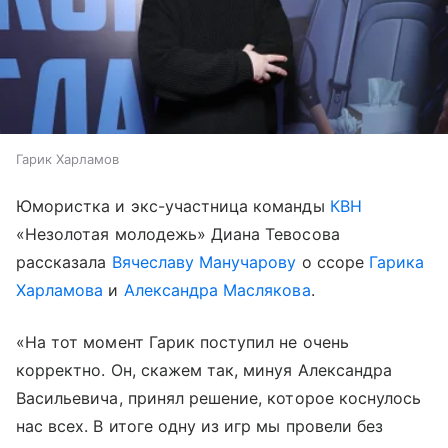
Гарик Харламов
Юмористка и экс-участница команды
КВН
«Незолотая молодежь» Диана Тевосова
рассказала
Вячеславу Манучарову
о ссоре
Гарика
Харламова
и
Александра Маслякова
.
«На тот момент Гарик поступил не очень
корректно. Он, скажем так, минуя Александра
Васильевича, принял решение, которое коснулось
нас всех. В итоге одну из игр мы провели без