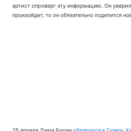
артист опроверг эту информацию. Он уверил
произойдет, то он обязательно поделится н
25 апреля Дима Билан
обратился к Гузель Х