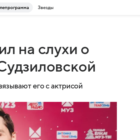
лепрограмма
Звезды
л на слухи о
 Судзиловской
вязывают его с актрисой