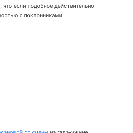
, что если подобное действительно
овостью с поклонниками.
асановой со сцены
на гала-ужине