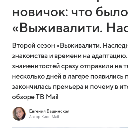
новичок: что было
«Выживалити. На
Второй сезон «Выживалити. Наследн
знакомства и времени на адаптацию.
знаменитостей сразу отправили на т
несколько дней в лагере появились 
закончилась премьера и почему в ит
обзоре ТВ Mail
Евгения Башинская
Автор Кино Mail