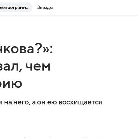
лепрограмма
Звезды
чкова?»:
ал, чем
рию
 на него, а он ею восхищается