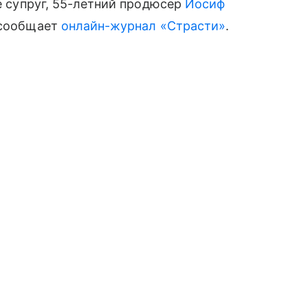
е супруг, 55-летний продюсер
Иосиф
м сообщает
онлайн-журнал «Страсти»
.