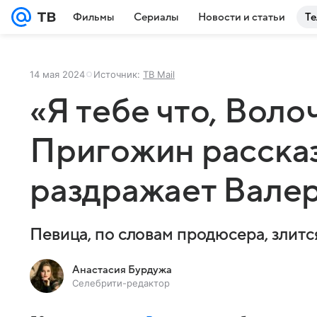
Фильмы
Сериалы
Новости и статьи
Те
14 мая 2024
Источник:
ТВ Mail
«Я тебе что, Воло
Пригожин рассказ
раздражает Вале
Певица, по словам продюсера, злится
Анастасия Бурдужа
Селебрити-редактор