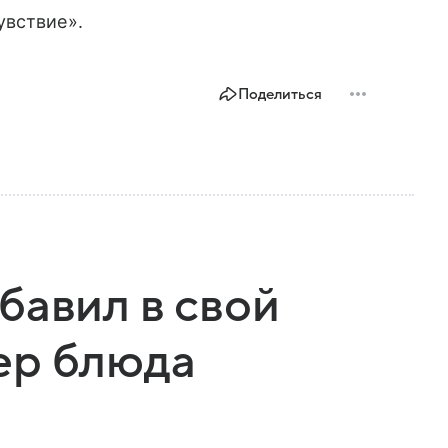
увствие».
Поделиться
бавил в свой
ер блюда