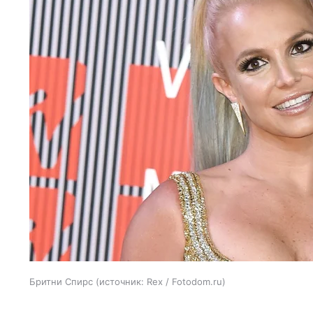
Бритни Спирс
источник:
Rex / Fotodom.ru