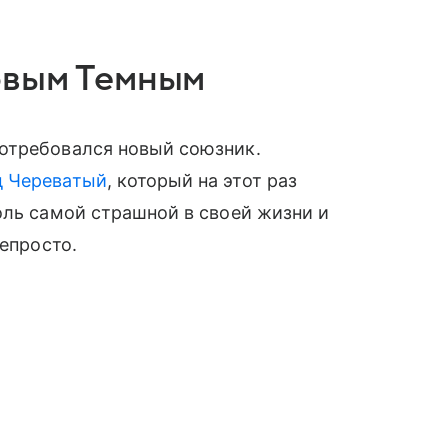
овым Темным
отребовался новый союзник.
д Череватый
, который на этот раз
оль самой страшной в своей жизни и
непросто.