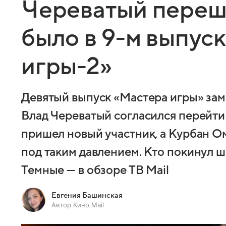
Череватый переше
было в 9-м выпус
игры-2»
Девятый выпуск «Мастера игры» зам
Влад Череватый согласился перейти 
пришел новый участник, а Курбан О
под таким давлением. Кто покинул 
Темные — в обзоре ТВ Mail
Евгения Башинская
Автор Кино Mail