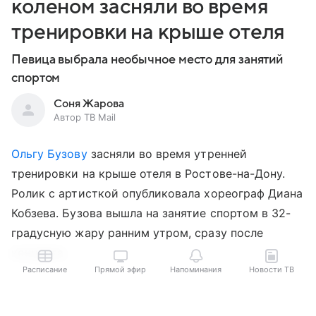
коленом засняли во время
тренировки на крыше отеля
Певица выбрала необычное место для занятий
спортом
Соня Жарова
Автор ТВ Mail
Ольгу Бузову
засняли во время утренней
тренировки на крыше отеля в Ростове-на-Дону.
Ролик с артисткой опубликовала хореограф Диана
Кобзева. Бузова вышла на занятие спортом в 32-
градусную жару ранним утром, сразу после
концерта.
Расписание
Прямой эфир
Напоминания
Новости ТВ
Выберите комментарий
Выберите комментарий
Выберите комментарий