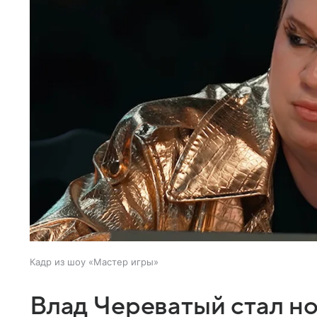
Кадр из шоу «Мастер игры»
Влад Череватый стал н