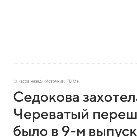
10 часов назад
Источник:
ТВ Mail
Седокова захотела
Череватый переше
было в 9-м выпус