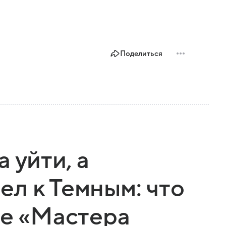
Поделиться
 уйти, а
л к Темным: что
ке «Мастера