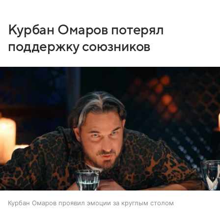
Курбан Омаров потерял
поддержку союзников
Курбан Омаров проявил эмоции за круглым столом