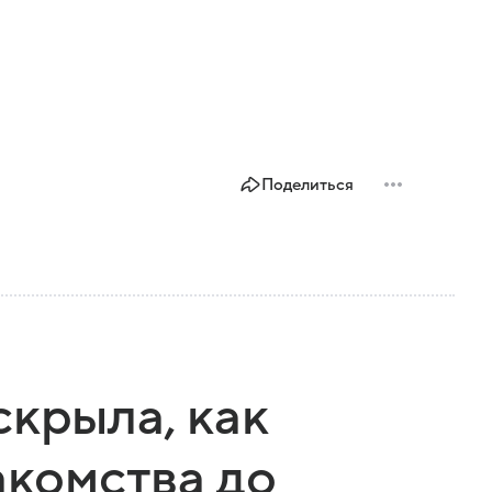
Поделиться
скрыла, как
акомства до