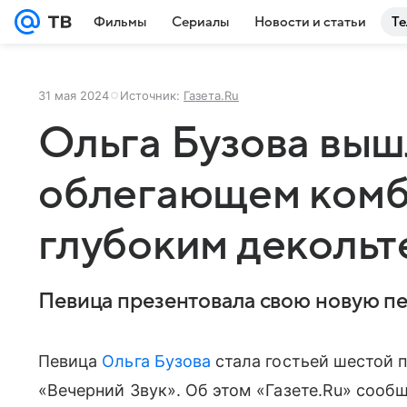
Фильмы
Сериалы
Новости и статьи
Те
31 мая 2024
Источник:
Газета.Ru
Ольга Бузова вышл
облегающем комб
глубоким декольт
Певица презентовала свою новую п
Певица
Ольга Бузова
стала гостьей шестой п
«Вечерний Звук». Об этом «Газете.Ru» сооб