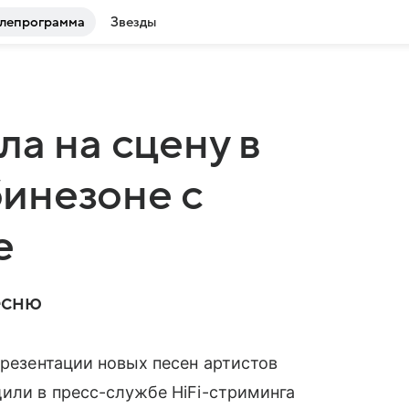
лепрограмма
Звезды
а на сцену в
инезоне с
е
есню
резентации новых песен артистов
щили в пресс-службе HiFi-стриминга