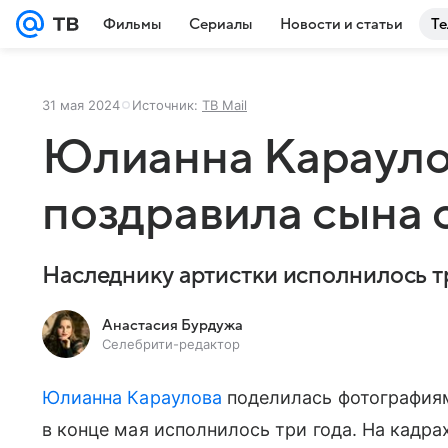
Фильмы
Сериалы
Новости и статьи
Те
31 мая 2024
Источник:
ТВ Mail
Юлианна Карауло
поздравила сына 
Наследнику артистки исполнилось т
Анастасия Бурдужа
Селебрити-редактор
Юлианна Караулова
поделилась фотография
в конце мая исполнилось три года. На кадра