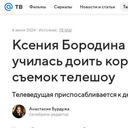
Фильмы
Сериалы
Новости и статьи
Те
4 июня 2024
Источник:
ТВ Mail
Ксения Бородина 
училась доить кор
съемок телешоу
Телеведущая приспосабливается к д
Анастасия Бурдужа
Селебрити-редактор