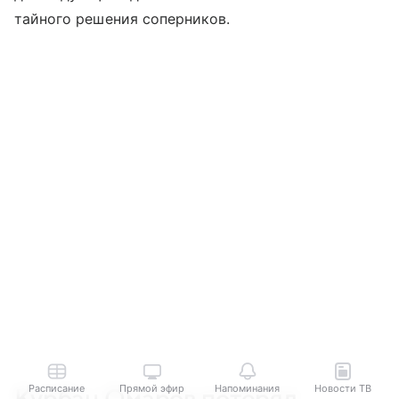
тайного решения соперников.
Расписание
Прямой эфир
Напоминания
Новости ТВ
Курбан Омаров потерял