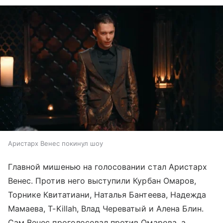
Аристарх Венес покинул шоу
Главной мишенью на голосовании стал Аристарх
Венес. Против него выступили Курбан Омаров,
Торнике Квитатиани, Наталья Бантеева, Надежда
Мамаева, T-Killah, Влад Череватый и Алена Блин.
Сам Венес проголосовал против Омарова, а